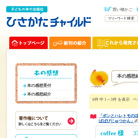
買い物かご
本の感想
本の感想受付
本の感想紹介
6件 中 1～3件 を表示
ペ
「ボンとハレトモの
ばばびじゅつかん」
coffee 様
3