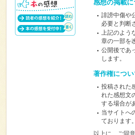
感想の掲載に
誹謗中傷や
必要と判断
上記のよう
章の一部を
公開後であ
します。
著作権につい
投稿された
れた感想文
する場合が
当サイトへ
ております
以上に、ご同