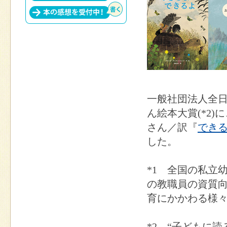
一般社団法人全日
ん絵本大賞(*2
さん／訳『
でき
した。
*1 全国の私立
の教職員の資質
育にかかわる様
*2 “子どもに