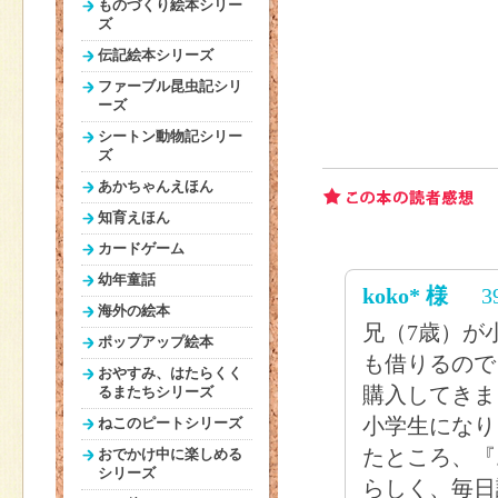
ものづくり絵本シリー
ズ
伝記絵本シリーズ
ファーブル昆虫記シリ
ーズ
シートン動物記シリー
ズ
あかちゃんえほん
知育えほん
カードゲーム
幼年童話
koko* 様
3
海外の絵本
兄（7歳）が
ポップアップ絵本
も借りるので
おやすみ、はたらくく
購入してきま
るまたちシリーズ
小学生になり
ねこのピートシリーズ
たところ、『
おでかけ中に楽しめる
シリーズ
らしく、毎日