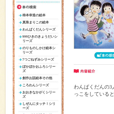
柿本幸造の絵本
真珠まりこの絵本
わんぱくだんシリーズ
999ひきのきょうだいシ
リーズ
のりものしかけ絵本シ
リーズ
7つごねずみシリーズ
ぽかぽかおふろシリー
ズ
創作お話絵本その他
ころわんシリーズ
わんぱくだんの3
おおきなかがくシリー
っこをしている
ズ
しぜんにタッチ！シリ
ーズ