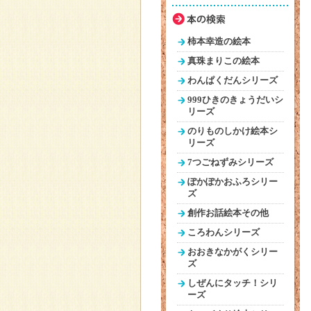
柿本幸造の絵本
真珠まりこの絵本
わんぱくだんシリーズ
999ひきのきょうだいシ
リーズ
のりものしかけ絵本シ
リーズ
7つごねずみシリーズ
ぽかぽかおふろシリー
ズ
創作お話絵本その他
ころわんシリーズ
おおきなかがくシリー
ズ
しぜんにタッチ！シリ
ーズ