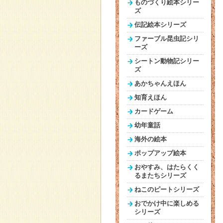
ものづくり絵本シリー
ズ
伝記絵本シリーズ
ファーブル昆虫記シリ
ーズ
シートン動物記シリー
ズ
あかちゃんえほん
知育えほん
カードゲーム
幼年童話
海外の絵本
ポップアップ絵本
おやすみ、はたらくく
るまたちシリーズ
ねこのピートシリーズ
おでかけ中に楽しめる
シリーズ