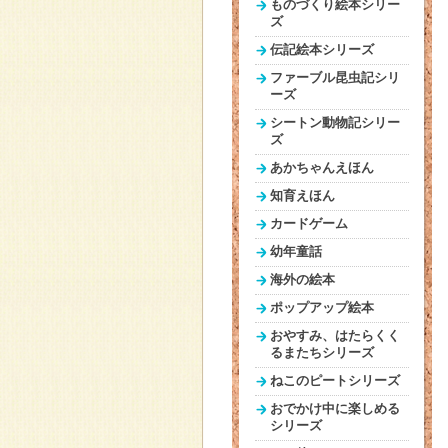
ものづくり絵本シリー
ズ
伝記絵本シリーズ
ファーブル昆虫記シリ
ーズ
シートン動物記シリー
ズ
あかちゃんえほん
知育えほん
カードゲーム
幼年童話
海外の絵本
ポップアップ絵本
おやすみ、はたらくく
るまたちシリーズ
ねこのピートシリーズ
おでかけ中に楽しめる
シリーズ