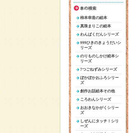
柿本幸造の絵本
真珠まりこの絵本
わんぱくだんシリーズ
999ひきのきょうだいシ
リーズ
のりものしかけ絵本シ
リーズ
7つごねずみシリーズ
ぽかぽかおふろシリー
ズ
創作お話絵本その他
ころわんシリーズ
おおきなかがくシリー
ズ
しぜんにタッチ！シリ
ーズ