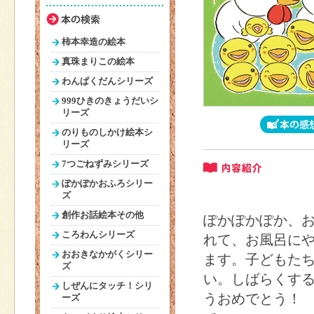
柿本幸造の絵本
真珠まりこの絵本
わんぱくだんシリーズ
999ひきのきょうだいシ
リーズ
のりものしかけ絵本シ
リーズ
7つごねずみシリーズ
ぽかぽかおふろシリー
ズ
創作お話絵本その他
ぽかぽかぽか、
ころわんシリーズ
れて、お風呂に
おおきなかがくシリー
ます。子どもた
ズ
い。しばらくす
しぜんにタッチ！シリ
うおめでとう！
ーズ