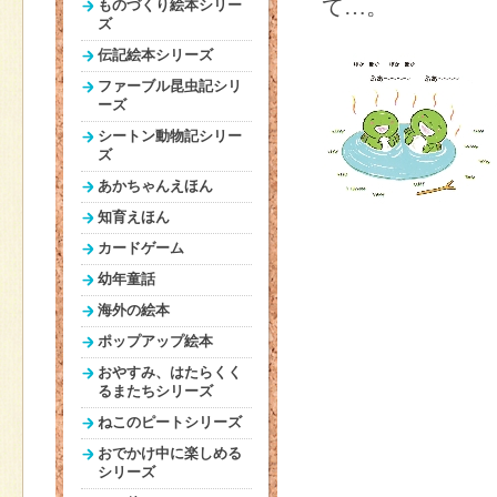
て…。
ものづくり絵本シリー
ズ
伝記絵本シリーズ
ファーブル昆虫記シリ
ーズ
シートン動物記シリー
ズ
あかちゃんえほん
知育えほん
カードゲーム
幼年童話
海外の絵本
ポップアップ絵本
おやすみ、はたらくく
るまたちシリーズ
ねこのピートシリーズ
おでかけ中に楽しめる
シリーズ