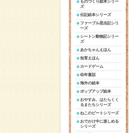
ものづくり絵本シリー
ズ
伝記絵本シリーズ
ファーブル昆虫記シリ
ーズ
シートン動物記シリー
ズ
あかちゃんえほん
知育えほん
カードゲーム
幼年童話
海外の絵本
ポップアップ絵本
おやすみ、はたらくく
るまたちシリーズ
ねこのピートシリーズ
おでかけ中に楽しめる
シリーズ