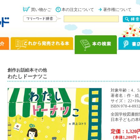
買い物かご
本の注文について
著作権について
創作お話絵本その他
わたしドーナツこ
対象年齢：4、
著者名：作・絵
サイズ： 22×19
ISBN 978-4-893
全国学校図書館
日本子どもの本
定価：1,320
（本体1,200円