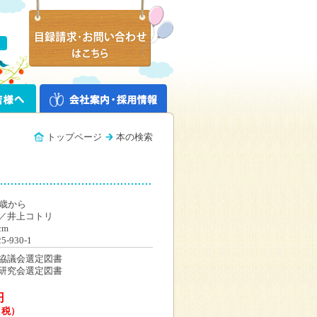
トップページ
本の検索
5歳から
／井上コトリ
cm
25-930-1
協議会選定図書
研究会選定図書
円
＋税）