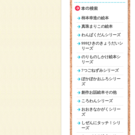
柿本幸造の絵本
真珠まりこの絵本
わんぱくだんシリーズ
999ひきのきょうだいシ
リーズ
のりものしかけ絵本シ
リーズ
7つごねずみシリーズ
ぽかぽかおふろシリー
ズ
創作お話絵本その他
ころわんシリーズ
おおきなかがくシリー
ズ
しぜんにタッチ！シリ
ーズ