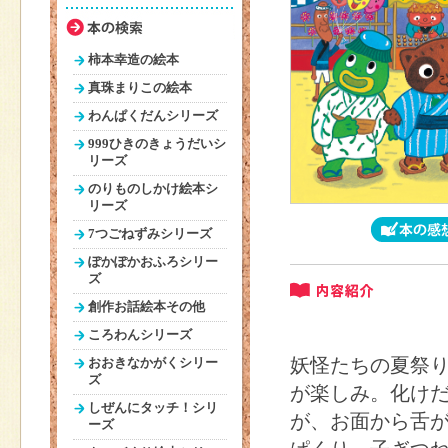
柿本幸造の絵本
真珠まりこの絵本
わんぱくだんシリーズ
999ひきのきょうだいシ
リーズ
のりものしかけ絵本シ
リーズ
7つごねずみシリーズ
ぽかぽかおふろシリー
ズ
創作お話絵本その他
ころわんシリーズ
妖怪たちの夏祭
おおきなかがくシリー
ズ
が楽しみ。化け
しぜんにタッチ！シリ
が、お面から舌
ーズ