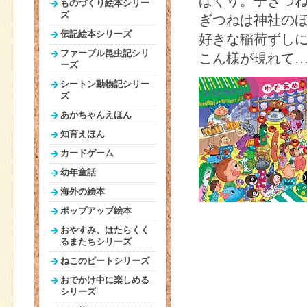
ぱくり。子ぎつ
ものづくり絵本シリー
ズ
ぎつねは神社の
伝記絵本シリーズ
好きな稲荷ずし
ファーブル昆虫記シリ
こん様が現れて…
ーズ
シートン動物記シリー
ズ
あかちゃんえほん
知育えほん
カードゲーム
幼年童話
海外の絵本
ポップアップ絵本
おやすみ、はたらくく
るまたちシリーズ
ねこのピートシリーズ
おでかけ中に楽しめる
シリーズ