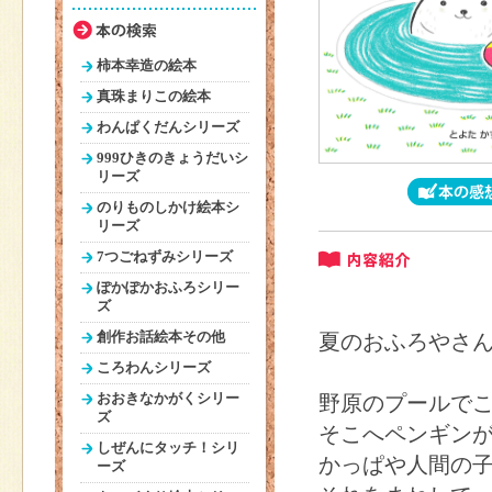
柿本幸造の絵本
真珠まりこの絵本
わんぱくだんシリーズ
999ひきのきょうだいシ
リーズ
のりものしかけ絵本シ
リーズ
7つごねずみシリーズ
ぽかぽかおふろシリー
ズ
夏のおふろやさ
創作お話絵本その他
ころわんシリーズ
野原のプールで
おおきなかがくシリー
ズ
そこへペンギン
しぜんにタッチ！シリ
かっぱや人間の
ーズ