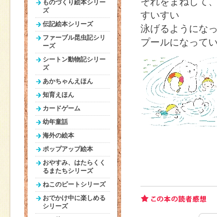
それをまねして
ものづくり絵本シリー
ズ
すいすい
伝記絵本シリーズ
泳げるようにな
ファーブル昆虫記シリ
プールになって
ーズ
シートン動物記シリー
ズ
あかちゃんえほん
知育えほん
カードゲーム
幼年童話
海外の絵本
ポップアップ絵本
おやすみ、はたらくく
るまたちシリーズ
ねこのピートシリーズ
おでかけ中に楽しめる
シリーズ