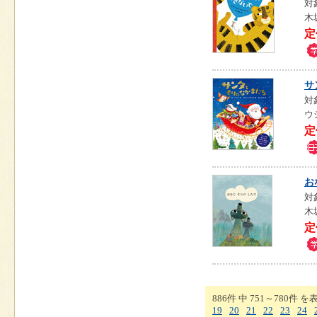
対
木
定
サ
対
ウ
定
お
対
木
定
886件 中 751～780件 を
19
20
21
22
23
24