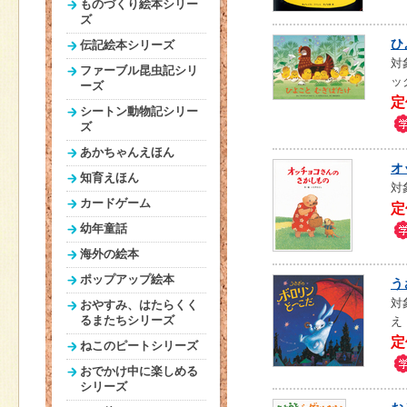
ものづくり絵本シリー
ズ
ひ
伝記絵本シリーズ
対
ファーブル昆虫記シリ
ッ
ーズ
定
シートン動物記シリー
ズ
あかちゃんえほん
オ
知育えほん
対
カードゲーム
定
幼年童話
海外の絵本
ポップアップ絵本
う
対
おやすみ、はたらくく
るまたちシリーズ
え
定
ねこのピートシリーズ
おでかけ中に楽しめる
シリーズ