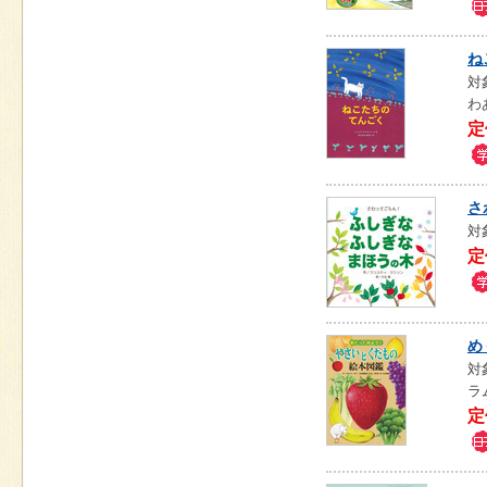
ね
対
わ
定
さ
対
定
め
対
ラ
定