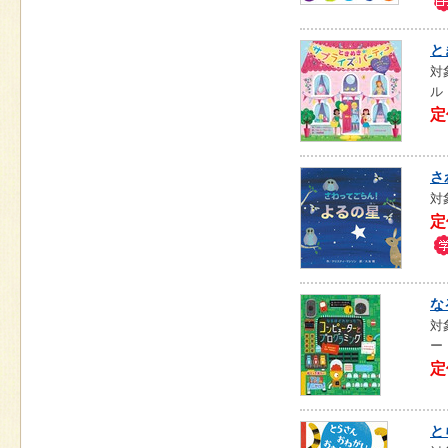
と
対
ル
定
さ
対
定
な
対
ー
定
と