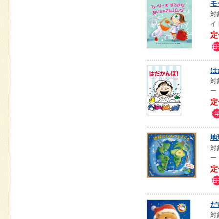
モ
対
イ
定
は
対
ー
定
地
対
ー
定
だ
対