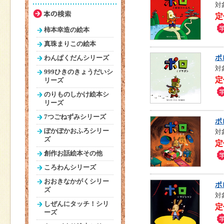
対
定
柿本幸造の絵本
真珠まりこの絵本
ポ
わんぱくだんシリーズ
対
999ひきのきょうだいシ
定
リーズ
のりものしかけ絵本シ
リーズ
7つごねずみシリーズ
ポ
ぽかぽかおふろシリー
対
ズ
定
創作お話絵本その他
ころわんシリーズ
おおきなかがくシリー
ポ
ズ
対
しぜんにタッチ！シリ
定
ーズ