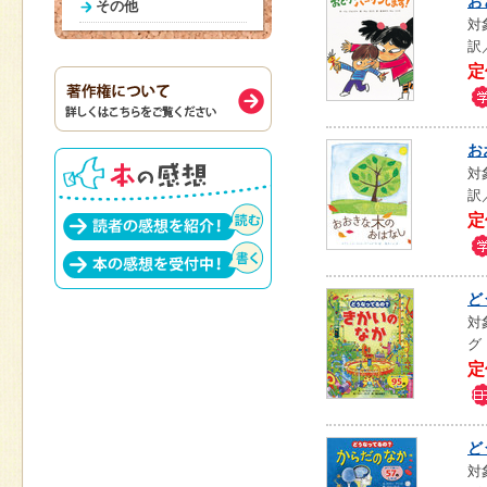
お
その他
対
訳
定
お
対
訳
定
ど
対
グ
定
ど
対