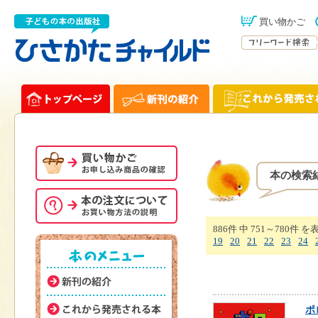
買い物かご
本の検索
886件 中 751～780件 を
19
20
21
22
23
24
ポ