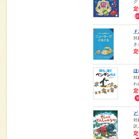
グ
定
ド
対
き
定
ほ
対
わ
定
ど
対
訳
定