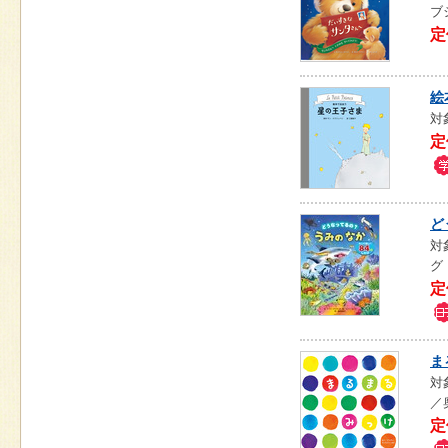
ブ
定
絵
対
定
ど
対
グ
定
ま
対
／
定